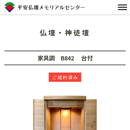
Skip
to
content
仏壇・神徒壇
家具調
B842
台付
ご成約済み