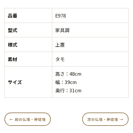
品番
E978
型式
家具調
様式
上置
素材
タモ
高さ：48cm
サイズ
幅：39cm
奥行：31cm
前の仏壇・神徒壇
次の仏壇・神徒壇