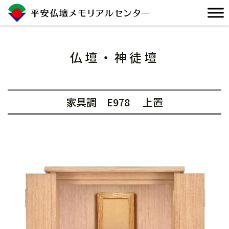
Skip
to
content
仏壇・神徒壇
家具調
E978
上置