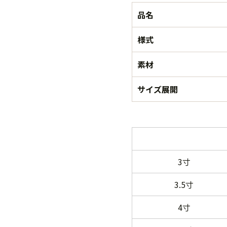
品名
様式
素材
サイズ展開
3寸
3.5寸
4寸