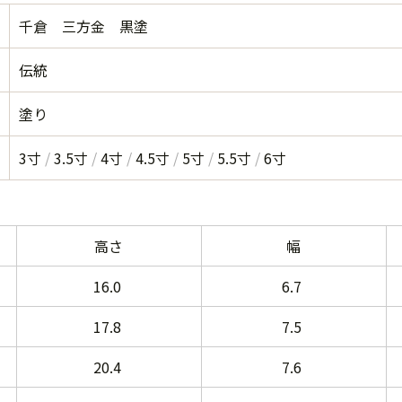
千倉 三方金 黒塗
伝統
塗り
3寸
3.5寸
4寸
4.5寸
5寸
5.5寸
6寸
高さ
幅
16.0
6.7
17.8
7.5
20.4
7.6