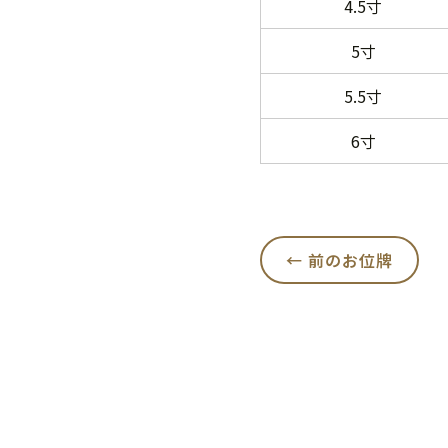
4.5寸
5寸
5.5寸
6寸
前のお位牌