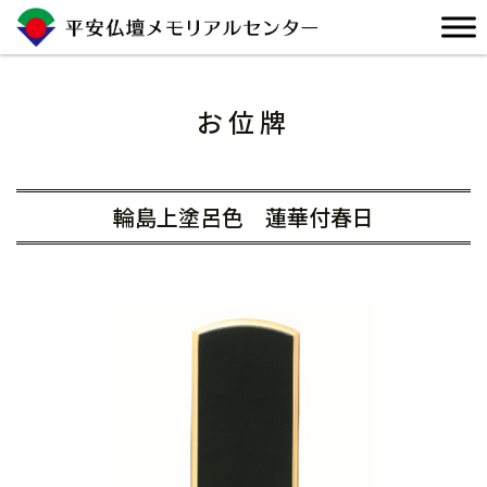
Skip
to
content
お位牌
輪島上塗呂色 蓮華付春日