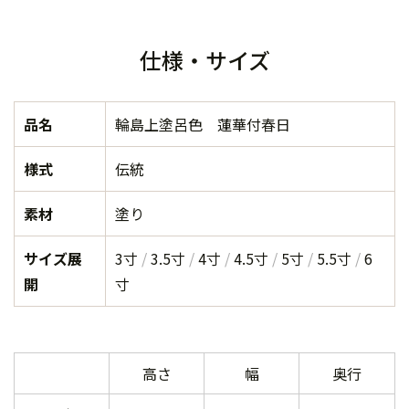
仕様・サイズ
品名
輪島上塗呂色 蓮華付春日
様式
伝統
素材
塗り
サイズ展
3寸
3.5寸
4寸
4.5寸
5寸
5.5寸
6
開
寸
高さ
幅
奥行