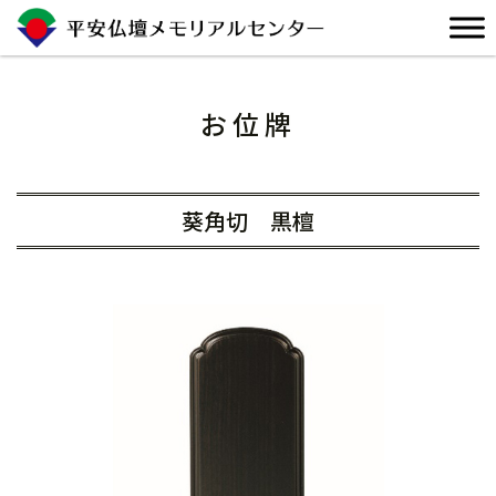
Skip
to
content
お位牌
葵角切 黒檀