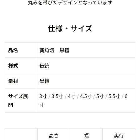
丸みを帯びたデザインとなっています
仕様・サイズ
品名
葵角切 黒檀
様式
伝統
素材
黒檀
サイズ展
3寸
3.5寸
4寸
4.5寸
5寸
5.5寸
6
開
寸
高さ
幅
奥行