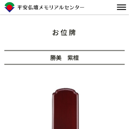
Skip
to
content
お位牌
勝美 紫檀