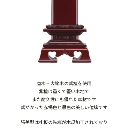
唐木三大銘木の紫檀を使用
紫檀は重くて堅い木地で
また耐久性にも優れた素材です
紫がかった赤褐色と黒色の美しい位牌です
勝美型は札板の先端が木瓜加工されており