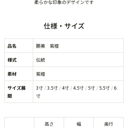
柔らかな印象のデザインです
仕様・サイズ
品名
勝美 紫檀
様式
伝統
素材
紫檀
サイズ展
3寸
3.5寸
4寸
4.5寸
5寸
5.5寸
6
開
寸
高さ
幅
奥行