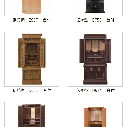
家具調
E967
台付
伝統型
E755
台付
伝統型
D671
台付
伝統型
D674
台付