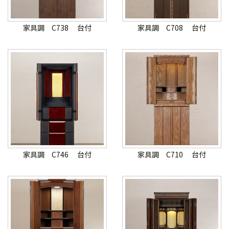
家具調
C738
台付
家具調
C708
台付
家具調
C746
台付
家具調
C710
台付