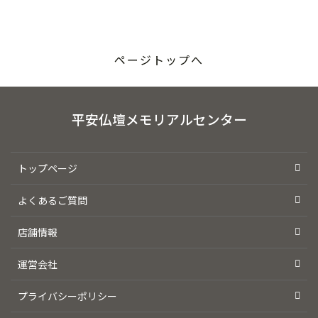
ページトップへ
平安仏壇メモリアルセンター
トップページ
よくあるご質問
店舗情報
運営会社
プライバシーポリシー