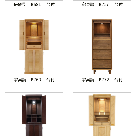
伝統型
B581
台付
家具調
B727
台付
家具調
B763
台付
家具調
B772
台付